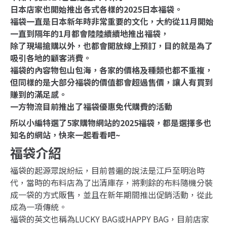
日本店家也開始推出各式各樣的2025日本福袋。
福袋一直是日本新年時非常重要的文化，大約從11月開始
一直到隔年的1月都會陸陸續續地推出福袋，
除了現場搶購以外，也都會開放線上預訂，目的就是為了
吸引各地的顧客消費。
福袋的內容物包山包海，各家的價格及種類也都不重複，
但同樣的是大部分福袋的價值都會超過售價，讓人有買到
賺到的滿足感。
一方物流目前推出了福袋優惠免代購費的活動
所以小編特選了5家購物網站的2025福袋，都是選擇多也
知名的網站，快來一起看看吧~
福袋介紹
福袋的起源眾說紛紜，目前普遍的說法是江戶至明治時
代，當時的布料店為了出清庫存，將剩餘的布料隨機分裝
成一袋的方式販售，並且在新年期間推出促銷活動，從此
成為一項傳統。
福袋的英文也稱為LUCKY BAG或HAPPY BAG，目前店家