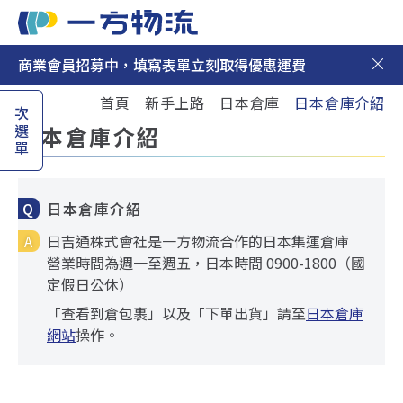
商業會員招募中，填寫表單立刻取得優惠運費
日本集運
首頁
新手上路
日本倉庫
日本倉庫介紹
次選單
日本代購
日本倉庫介紹
最新消息
日本倉庫介紹
新手上路
日吉通株式會社是一方物流合作的日本集運倉庫
營業時間為週一至週五，日本時間 0900-1800（國
聯絡我們
定假日公休）
「查看到倉包裹」以及「下單出貨」請至
日本倉庫
網站
操作。