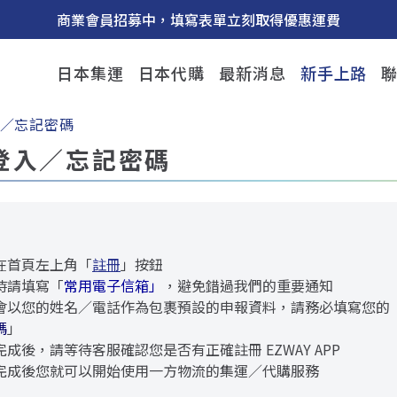
商業會員招募中，填寫表單立刻取得優惠運費
日本集運
日本代購
最新消息
新手上路
／忘記密碼
登入／忘記密碼
在首頁左上角「
註冊
」按鈕
時請填寫「
常用電子信箱」
，避免錯過我們的重要通知
會以您的姓名／電話作為包裹預設的申報資料，請務必填寫您的
碼
」
完成後，請等待客服確認您是否有正確註冊 EZWAY APP
完成後您就可以開始使用一方物流的集運／代購服務